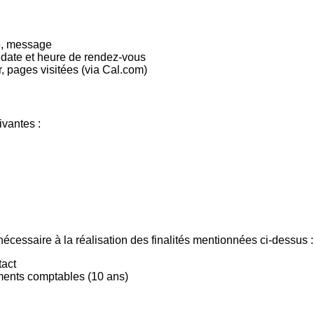
e, message
date et heure de rendez-vous
, pages visitées (via Cal.com)
ivantes :
essaire à la réalisation des finalités mentionnées ci-dessus :
tact
ents comptables (10 ans)